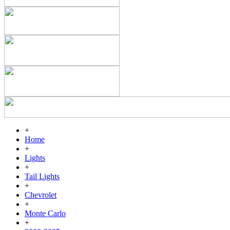
+
Home
+
Lights
+
Tail Lights
+
Chevrolet
+
Monte Carlo
+